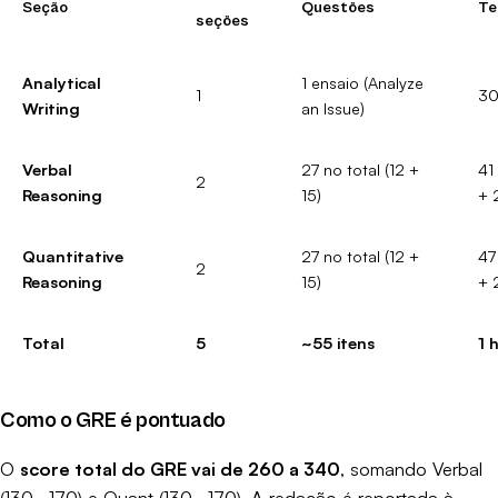
Seção
Questões
Te
seções
Analytical
1 ensaio (Analyze
1
30
Writing
an Issue)
Verbal
27 no total (12 +
41
2
Reasoning
15)
+ 
Quantitative
27 no total (12 +
47
2
Reasoning
15)
+ 
Total
5
~55 itens
1 
Como o GRE é pontuado
O
score total do GRE vai de 260 a 340
, somando Verbal
(130–170) e Quant (130–170). A redação é reportada à