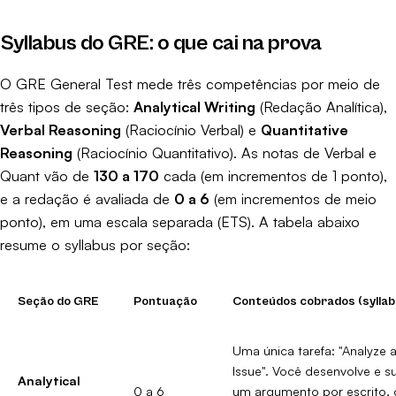
Syllabus do GRE: o que cai na prova
O GRE General Test mede três competências por meio de
três tipos de seção:
Analytical Writing
(Redação Analítica),
Verbal Reasoning
(Raciocínio Verbal) e
Quantitative
Reasoning
(Raciocínio Quantitativo). As notas de Verbal e
Quant vão de
130 a 170
cada (em incrementos de 1 ponto),
e a redação é avaliada de
0 a 6
(em incrementos de meio
ponto), em uma escala separada (
ETS
). A tabela abaixo
resume o syllabus por seção:
Seção do GRE
Pontuação
Conteúdos cobrados (syllab
Uma única tarefa: "Analyze 
Issue". Você desenvolve e s
Analytical
0 a 6
um argumento por escrito,