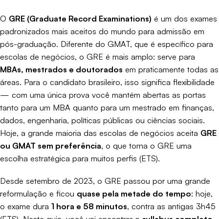
O
GRE (Graduate Record Examinations)
é um dos exames
padronizados mais aceitos do mundo para admissão em
pós-graduação. Diferente do GMAT, que é específico para
escolas de negócios, o GRE é mais amplo: serve para
MBAs, mestrados e doutorados
em praticamente todas as
áreas. Para o candidato brasileiro, isso significa flexibilidade
— com uma única prova você mantém abertas as portas
tanto para um MBA quanto para um mestrado em finanças,
dados, engenharia, políticas públicas ou ciências sociais.
Hoje, a grande maioria das escolas de negócios aceita
GRE
ou GMAT sem preferência
, o que torna o GRE uma
escolha estratégica para muitos perfis (
ETS
).
Desde setembro de 2023, o GRE passou por uma grande
reformulação e ficou
quase pela metade do tempo
: hoje,
o exame dura
1 hora e 58 minutos
, contra as antigas 3h45
(
ETS
). Neste guia, você vai encontrar o
syllabus completo