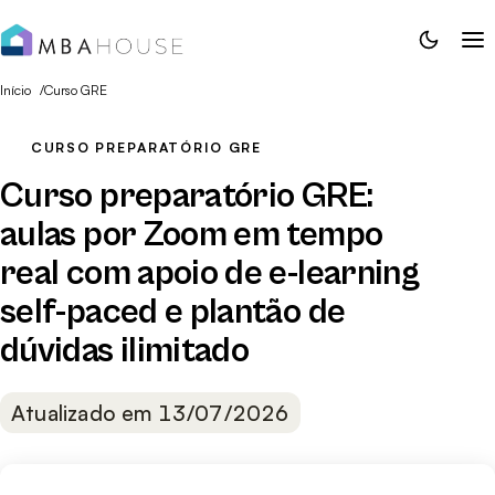
NYU Stern
GMAT Focus Edition
Columbia Business
(formato atual)
School
Início
Curso GRE
GMAT Superscore
Kellogg
CURSO PREPARATÓRIO GRE
Bolsas de MBA para
Chicago Booth
Curso preparatório GRE:
brasileiros
aulas por Zoom em tempo
INSEAD
Financiamento MBA
real com apoio de e-learning
London Business Sc
self-paced e plantão de
IESE Business Schoo
dúvidas ilimitado
Atualizado em 13/07/2026