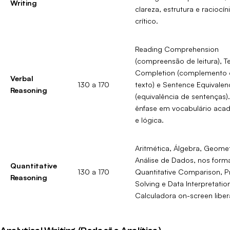
Writing
clareza, estrutura e raciocín
crítico.
Reading Comprehension
(compreensão de leitura), T
Completion (complemento 
Verbal
130 a 170
texto) e Sentence Equivalen
Reasoning
(equivalência de sentenças).
ênfase em vocabulário aca
e lógica.
Aritmética, Álgebra, Geomet
Análise de Dados, nos form
Quantitative
130 a 170
Quantitative Comparison, 
Reasoning
Solving e Data Interpretatio
Calculadora on-screen liber