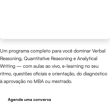
Escrito pela equipe da MBA House
— escola
preparatória para GMAT, GRE e TOEFL desde 2006.
🎓 +20 anos de experiência
📚 Consultoria de admissão para
Harvard
,
Stanford
,
Wharton
✅ Metodologia baseada em material oficial da
GMAC
Um programa completo para você dominar Verbal
Reasoning, Quantitative Reasoning e Analytical
Writing — com aulas ao vivo, e-learning no seu
ritmo, questões oficiais e orientação, do diagnóstico
à aprovação no MBA ou mestrado.
Agende uma conversa